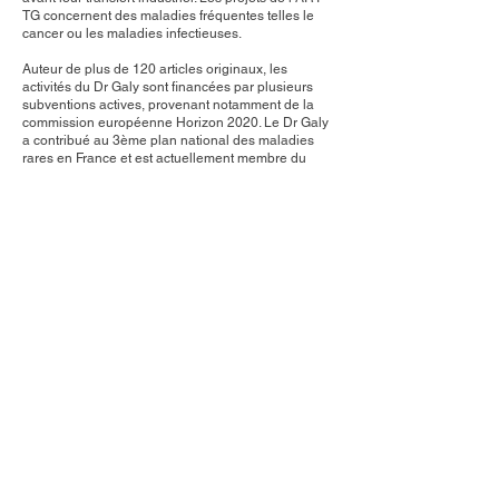
TG concernent des maladies fréquentes telles le
cancer ou les maladies infectieuses.
Auteur de plus de 120 articles originaux, les
activités du Dr Galy sont financées par plusieurs
subventions actives, provenant notamment de la
commission européenne Horizon 2020. Le Dr Galy
a contribué au 3ème plan national des maladies
rares en France et est actuellement membre du
conseil scientifique de la Faculté de médecine de
l'Université Paris-Saclay et du groupement d’intérêt
scientifique IBIsA. Le Dr Galy est également
membre du comité international de l'ASGCT. Elle
était auparavant membre du conseil
d'administration de la Société Française de
Thérapie Cellulaire et Génique.
Contact Us