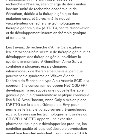
recherche à l'Inserm, et en charge de deux unités
Inserm: l'unité de recherche académique de
Généthon, dédiée à la thérapie génique des
maladies rares; et à proximité, le nouvel
«accélérateur de recherche technologique en
thérapie génomique» (ART-TG), centre d'innovation
et de développement Inserm en thérapie génique
et cellulaire.
Les travaux de recherche d’Anne Galy explorent
les interactions hôte: vecteur de thérapie génique et
développent des thérapies géniques ciblant le
système immunitaire. À Généthon, Anne Galy a
contribué à plusieurs essais cliniques
internationaux de thérapie cellulaire et génique
pour traiter le syndrome de Wiskott Aldrich,
l'anémie de Fanconi de type A ou Artemis SCID et a
coordonné le consortium européen Net4CGD FP7,
développant avec succès une nouvelle thérapie
génique pour la granulomatose septique chronique
liée à l’X. Avec l'Inserm, Anne Galy a mis en place
l'ART-TG sur le site du Génopole d’Evry, pour
permettre le transfert d’approches thérapeutiques
ex vivo basées sur les technologies lentivirales ou
CRISPR. L’ART-TG apporte une expertise
pharmaceutique pour développer les produits, les
contrôles qualité et les procédés de bioproduction
avant leur transfert industriel. Les projets de l’ART-